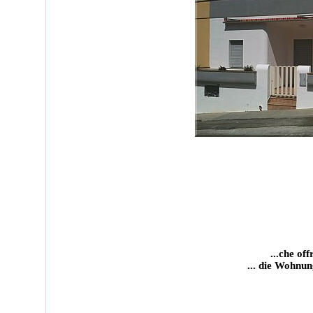
...che off
... die Wohnung